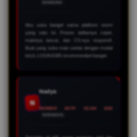
BANDUNG
Aku suka banget sama platform resmi
yang satu ini. Proses daftarnya cepet,
mainnya lancar, dan CS-nya responsif.
Buat yang suka main santai dengan modal
kecil, LOGIKA300 recommended banget.
Nadya
N
MEMBER AKTIF SEJAK 2026
SURABAYA