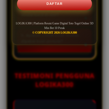
lebih santai, cocok buat yang mau
Iya, LOGIKA300 resmi banget.
DAFTAR
main sambil santai tanpa harus
Semua fitur, link, dan layanan
4. Bisa main toto togel 5D dengan
modal gede.
dibuat biar aman dan nyaman
modal kecil di sini?
dipakai. Kalau mau main, pastikan
LOGIKA300 | Platform Resmi Game Digital Toto Togel Online 5D
selalu lewat link resmi biar gak
Bisa banget. Min bet-nya cuma 10
Min Bet 10 Perak
salah masuk.
© COPYRIGHT 2026 LOGIKA300
perak, jadi teman-teman yang
5. Apakah LOGIKA300 mudah
modalnya terbatas tetap bisa ikut
dipakai buat pemula?
gas. Gak usah mikir berat,
langsung coba aja.
Sangat mudah. Menu-menunya
jelas, daftar dan loginnya gak
ribet, plus bisa diakses dari HP
maupun laptop. Pemula pun
TESTIMONI PENGGUNA
biasanya langsung ngerti tanpa
LOGIKA300
harus belajar lama.