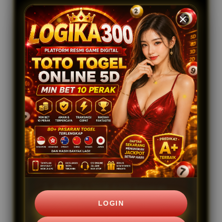
PERTANYAAN UMUM
SEPUTAR LOGIKA300
1. Apa itu LOGIKA300?
LOGIKA300 adalah platform resmi
game digital yang fokus ke toto
2. Kenapa orang-orang pada pilih
togel online 5D dengan min bet
LOGIKA300?
cuma 10 perak. Tempatnya
simpel, nyaman, dan bisa
Karena min bet-nya ringan
langsung dipakai buat main tanpa
banget, tampilannya gak bikin
3. Apakah LOGIKA300 beneran
banyak ribet.
pusing, dan proses mainnya
platform resmi?
LOGIN
cepat. Banyak yang bilang di sini