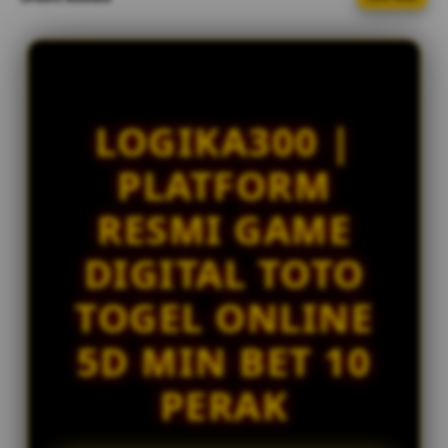
d
IDR 1,107,989.74
Slot
e
t
ri****o3
a
IDR 1,297,571.28
i
Slot
l
LOGIKA300 |
vi****o3
s
IDR 1,754,103.82
PLATFORM
Slot
ar****o5
RESMI GAME
IDR 1,490,541.88
Slot
DIGITAL TOTO
TOGEL ONLINE
5D MIN BET 10
PERAK