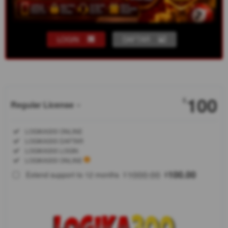
LOGIN
DAFTAR
Show More
100
$
Regular License
Regular
Included:
LOGIKA300 ONLINE
License
Included:
LOGIKA300 DAFTAR
SELECTED
Included:
LOGIKA300 LOGIN
88
$
Included:
LOGIKA300 ONLINE
Mau main
1000.00
100.00
Extend support to 12 months
$
$
toto togel
5D?
LOGIKA300
platform
resmi game