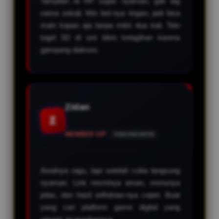
Tampilan di HP super nyaman, gak lag
sama sekali. Min bet-nya ringan, jadi bisa
main kapan aja tanpa mikir dua kali. Toto
togel 5D di sini bikin ketagihan karena
gampang diakses.
Zidan
Z
MEMBER VIP
YOGYAKARTA
Awalnya ragu, tapi setelah coba langsung
nyaman. Link resminya aman, menunya
jelas, dan hasil withdraw-nya cepet. Buat
yang cari platform game digital yang