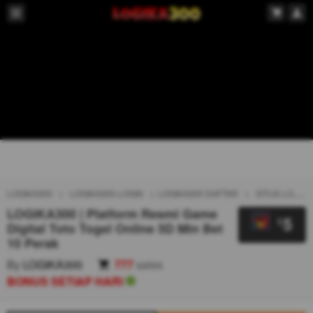
LOGIKA300
LOGIKA300 LOGIN
LOGIKA300 DAFTAR
SITUS LOGIKA300
LOGIKA300 | Platform Resmi Game
5
$
Digital Toto Togel Online 5D Min Bet
10 Perak
By
LOGIKA300
777
sales
BONUS SETIAP HARI