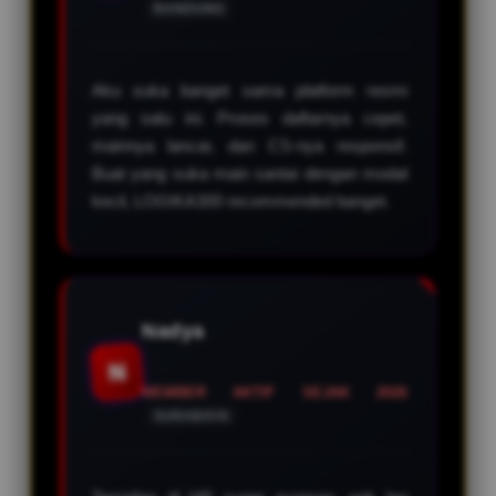
BANDUNG
Aku suka banget sama platform resmi
yang satu ini. Proses daftarnya cepet,
mainnya lancar, dan CS-nya responsif.
Buat yang suka main santai dengan modal
kecil, LOGIKA300 recommended banget.
Nadya
N
MEMBER AKTIF SEJAK 2026
SURABAYA