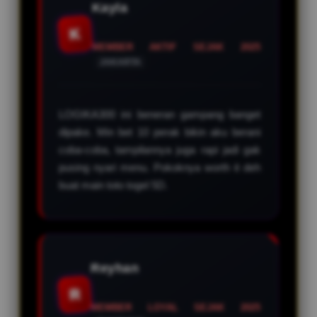
Kayla
K
MEMBER AKTIF SEJAK 2025
JAKARTA
LOGIKA300 ini beneran gampang banget
dipake. Min bet 10 perak bikin aku berani
coba-coba, tampilannya juga rapi jadi gak
pusing nyari menu. Pokoknya worth it deh
buat main toto togel 5D.
Reyhan
R
MEMBER LOYAL SEJAK 2025